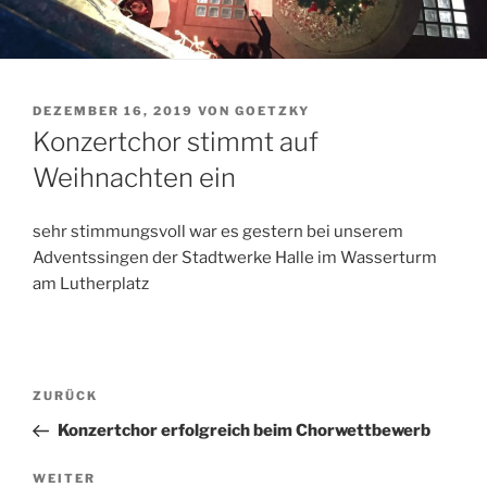
VERÖFFENTLICHT
DEZEMBER 16, 2019
VON
GOETZKY
AM
Konzertchor stimmt auf
Weihnachten ein
sehr stimmungsvoll war es gestern bei unserem
Adventssingen der Stadtwerke Halle im Wasserturm
am Lutherplatz
Beitragsnavigation
Vorheriger
ZURÜCK
Beitrag
Konzertchor erfolgreich beim Chorwettbewerb
Nächster
WEITER