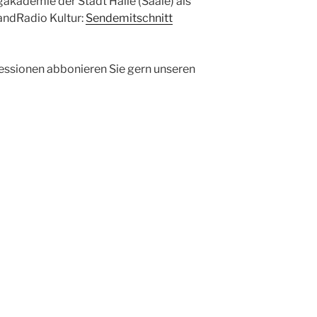
akademie der Stadt Halle (Saale) als
andRadio Kultur:
Sendemitschnitt
ressionen abbonieren Sie gern unseren