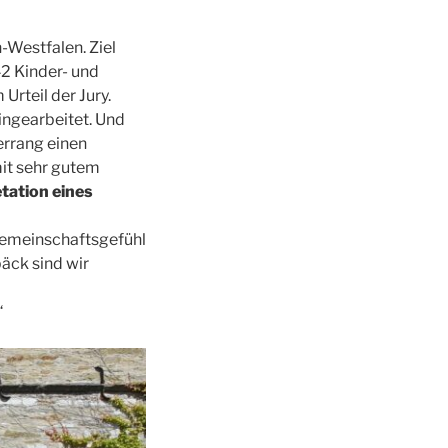
-Westfalen. Ziel
42 Kinder- und
rteil der Jury.
ngearbeitet. Und
errang einen
mit sehr gutem
etation eines
Gemeinschaftsgefühl
äck sind wir
“