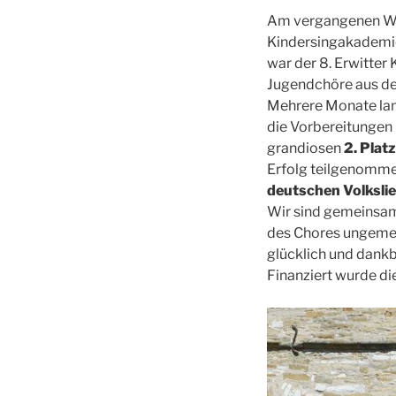
Am vergangenen Woc
Kindersingakademie 
war der 8. Erwitter
Jugendchöre aus de
Mehrere Monate lan
die Vorbereitungen 
grandiosen
2. Platz
Erfolg teilgenomme
deutschen Volksli
Wir sind gemeinsam
des Chores ungemein
glücklich und dank
Finanziert wurde di