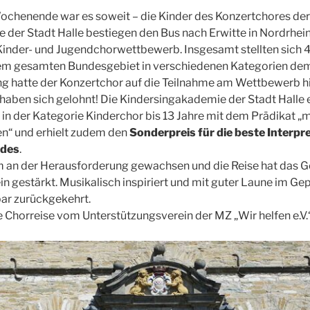
henende war es soweit – die Kinder des Konzertchores der
der Stadt Halle bestiegen den Bus nach Erwitte in Nordrhein
 Kinder- und Jugendchorwettbewerb. Insgesamt stellten sich 
m gesamten Bundesgebiet in verschiedenen Kategorien dem U
g hatte der Konzertchor auf die Teilnahme am Wettbewerb hi
haben sich gelohnt! Die Kindersingakademie der Stadt Halle 
in der Kategorie Kinderchor bis 13 Jahre mit dem Prädikat „
n“ und erhielt zudem den
Sonderpreis für die beste Interpr
edes
.
 an der Herausforderung gewachsen und die Reise hat das 
 gestärkt. Musikalisch inspiriert und mit guter Laune im Gep
bar zurückgekehrt.
e Chorreise vom Unterstützungsverein der MZ „Wir helfen e.V.