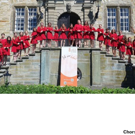
igation
Chor