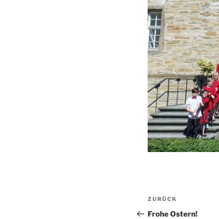
Beitragsnav
Vorheriger
ZURÜCK
Beitrag
Frohe Ostern!