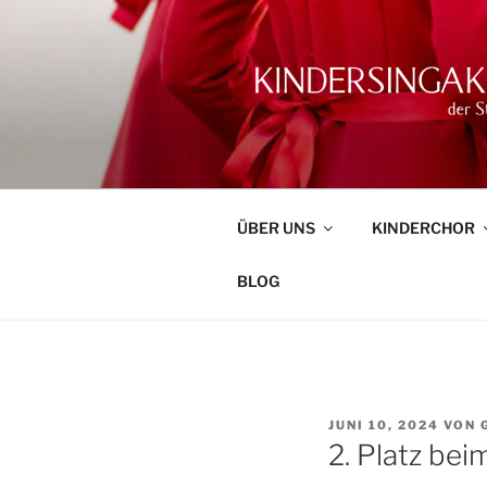
Zum
Inhalt
springen
KINDERSI
(SAALE)
ÜBER UNS
KINDERCHOR
BLOG
VERÖFFENTLICHT
JUNI 10, 2024
VON
AM
2. Platz be