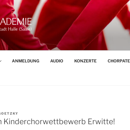
NGAKADEMIE DER STA
ANMELDUNG
AUDIO
KONZERTE
CHORPAT
GOETZKY
im Kinderchorwettbewerb Erwitte!